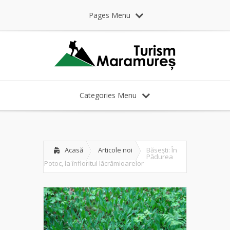
Pages Menu
Categories Menu
Acasă
Articole noi
Băsești: În
Pădurea
Potoc, la înfloritul lăcrămioarelor