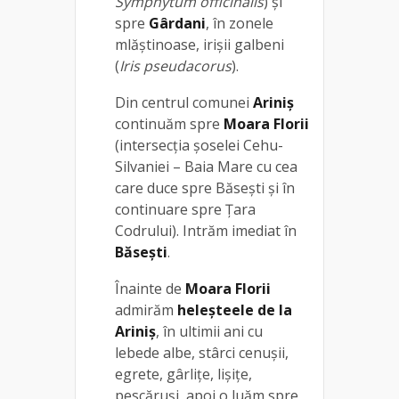
Symphytum officinalis
) și
spre
Gârdani
, în zonele
mlăștinoase, irişii galbeni
(
Iris pseudacorus
).
Din centrul comunei
Ariniş
continuăm spre
Moara Florii
(intersecţia şoselei Cehu-
Silvaniei – Baia Mare cu cea
care duce spre Băseşti şi în
continuare spre Ţara
Codrului). Intrăm imediat în
Băseşti
.
Înainte de
Moara Florii
admirăm
heleşteele de la
Ariniş
, în ultimii ani cu
lebede albe, stârci cenușii,
egrete, gârlițe, lișițe,
pescăruși, apoi o luăm spre