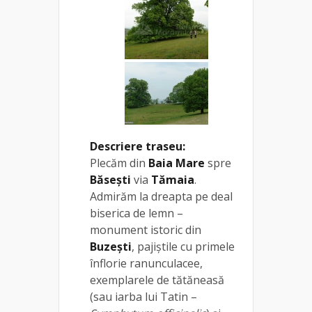
Descriere traseu:
Plecăm din
Baia Mare
spre
Băseşti
via
Tămaia
.
Admirăm la dreapta pe deal
biserica de lemn –
monument istoric din
Buzeşti
, pajiștile cu primele
înflorie ranunculacee,
exemplarele de tătăneasă
(sau iarba lui Tatin –