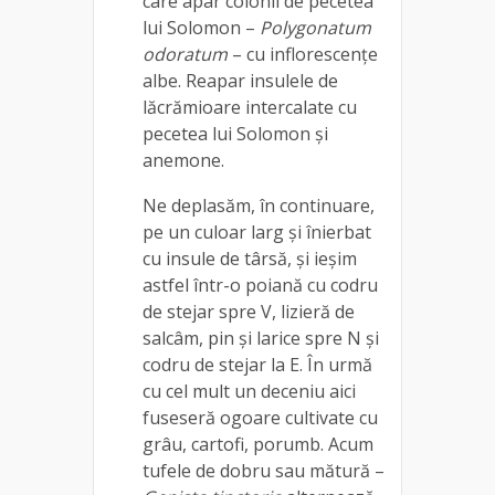
care apar colonii de pecetea
lui Solomon –
Polygonatum
odoratum
– cu inflorescenţe
albe. Reapar insulele de
lăcrămioare intercalate cu
pecetea lui Solomon şi
anemone.
Ne deplasăm, în continuare,
pe un culoar larg și înierbat
cu insule de târsă, și ieșim
astfel într-o poiană cu codru
de stejar spre V, lizieră de
salcâm, pin şi larice spre N şi
codru de stejar la E. În urmă
cu cel mult un deceniu aici
fuseseră ogoare cultivate cu
grâu, cartofi, porumb. Acum
tufele de dobru sau mătură –