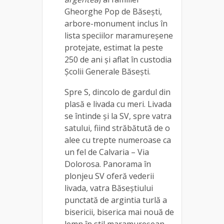
Gheorghe Pop de Băseşti,
arbore-monument inclus în
lista speciilor maramureşene
protejate, estimat la peste
250 de ani și aflat în custodia
Şcolii Generale Băseşti.
Spre S, dincolo de gardul din
plasă e livada cu meri. Livada
se întinde și la SV, spre vatra
satului, fiind străbătută de o
alee cu trepte numeroase ca
un fel de Calvaria – Via
Dolorosa. Panorama în
plonjeu SV oferă vederii
livada, vatra Băseştiului
punctată de argintia turlă a
bisericii, biserica mai nouă de
lemn în stil maramureșean,