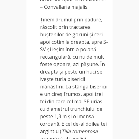
– Convallaria majalis.
Ținem drumul prin pădure,
răscolit prin tractarea
buștenilor de goruni și ceri
apoi cotim la dreapta, spre S-
SV și ieșim într-o poiană
rectangulară, cu nu de mult
foste ogoare, azi păşune. În
dreapta și peste un huci se
iveşte turla bisericii
mănăstirii. La stânga bisericii
e un cireş frumos, apoi trei
tei din care cel mai SE uriaş,
cu diametrul trunchiului de
peste 1,3 m şi o imensă
coroană. E cel de-al doilea tei
argintiu (
Tilia tomentosa
argentea
) al familiei