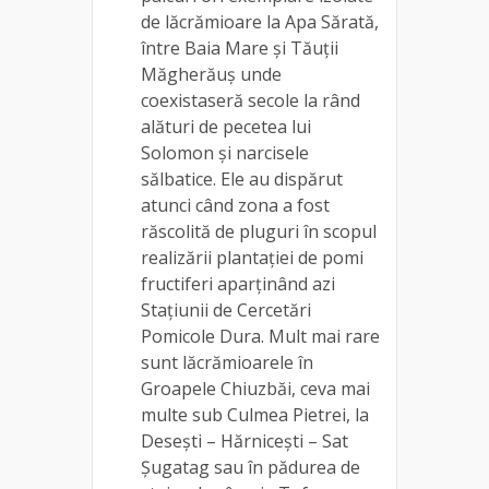
de lăcrămioare la Apa Sărată,
între Baia Mare și Tăuții
Măgherăuș unde
coexistaseră secole la rând
alături de pecetea lui
Solomon şi narcisele
sălbatice. Ele au dispărut
atunci când zona a fost
răscolită de pluguri în scopul
realizării plantaţiei de pomi
fructiferi aparținând azi
Staţiunii de Cercetări
Pomicole Dura. Mult mai rare
sunt lăcrămioarele în
Groapele Chiuzbăi, ceva mai
multe sub Culmea Pietrei, la
Deseşti – Hărniceşti – Sat
Şugatag sau în pădurea de