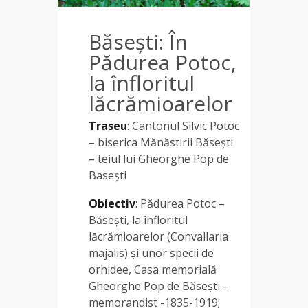
Băsești: În
Pădurea Potoc,
la înfloritul
lăcrămioarelor
Traseu
: Cantonul Silvic Potoc
– biserica Mănăstirii Băseşti
– teiul lui Gheorghe Pop de
Basești
Obiectiv
: Pădurea Potoc –
Băsești, la înfloritul
lăcrămioarelor (Convallaria
majalis) și unor specii de
orhidee, Casa memorială
Gheorghe Pop de Băsești –
memorandist -1835-1919;