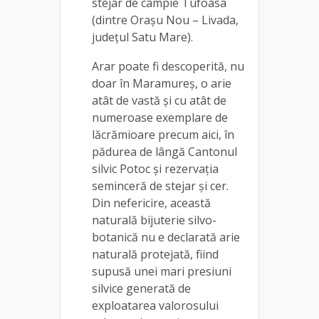
stejar de câmpie Tufoasa
(dintre Oraşu Nou – Livada,
județul Satu Mare).
Arar poate fi descoperită, nu
doar în Maramureș, o arie
atât de vastă şi cu atât de
numeroase exemplare de
lăcrămioare precum aici, în
pădurea de lângă Cantonul
silvic Potoc şi rezervaţia
seminceră de stejar şi cer.
Din nefericire, această
naturală bijuterie silvo-
botanică nu e declarată arie
naturală protejată, fiind
supusă unei mari presiuni
silvice generată de
exploatarea valorosului