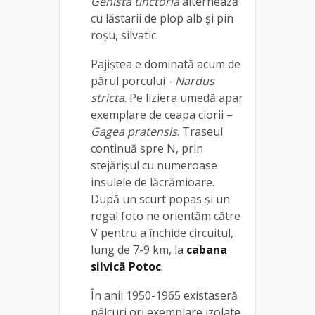
Genista tinctoria
alternează
cu lăstarii de plop alb şi pin
roşu, silvatic.
Pajiștea e dominată acum de
părul porcului -
Nardus
stricta
. Pe liziera umedă apar
exemplare de ceapa ciorii –
Gagea pratensis
. Traseul
continuă spre N, prin
stejărişul cu numeroase
insulele de lăcrămioare.
După un scurt popas și un
regal foto ne orientăm către
V pentru a închide circuitul,
lung de 7-9 km, la
cabana
silvică Potoc
.
În anii 1950-1965 existaseră
pâlcuri ori exemplare izolate