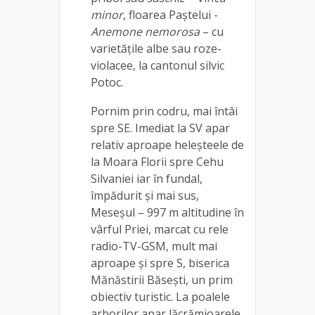
minor
, floarea Paştelui -
Anemone nemorosa
– cu
varietăţile albe sau roze-
violacee, la cantonul silvic
Potoc.
Pornim prin codru, mai întâi
spre SE. Imediat la SV apar
relativ aproape heleşteele de
la Moara Florii spre Cehu
Silvaniei iar în fundal,
împădurit şi mai sus,
Meseşul – 997 m altitudine în
vârful Priei, marcat cu rele
radio-TV-GSM, mult mai
aproape şi spre S, biserica
Mănăstirii Băseşti, un prim
obiectiv turistic. La poalele
arborilor apar lăcrămioarele