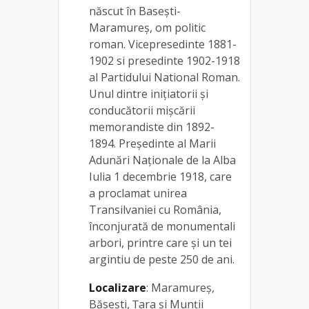
născut în Baseşti-
Maramureş, om politic
roman. Vicepresedinte 1881-
1902 si presedinte 1902-1918
al Partidului National Roman.
Unul dintre inițiatorii și
conducătorii mișcării
memorandiste din 1892-
1894. Președinte al Marii
Adunări Naționale de la Alba
Iulia 1 decembrie 1918, care
a proclamat unirea
Transilvaniei cu România,
înconjurată de monumentali
arbori, printre care şi un tei
argintiu de peste 250 de ani.
Localizare
: Maramureș,
Băsești, Țara și Munții