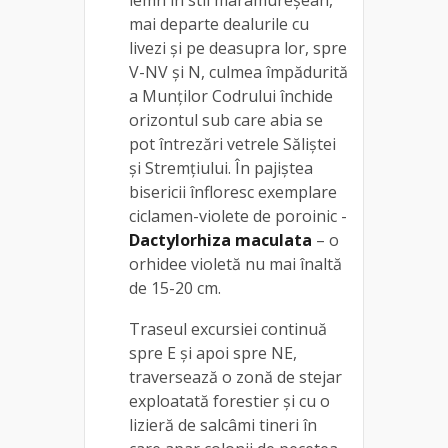
mai departe dealurile cu
livezi și pe deasupra lor, spre
V-NV şi N, culmea împădurită
a Munţilor Codrului închide
orizontul sub care abia se
pot întrezări vetrele Săliştei
şi Stremţiului. În pajiştea
bisericii înfloresc exemplare
ciclamen-violete de poroinic -
Dactylorhiza maculata
– o
orhidee violetă nu mai înaltă
de 15-20 cm.
Traseul excursiei continuă
spre E și apoi spre NE,
traversează o zonă de stejar
exploatată forestier și cu o
lizieră de salcâmi tineri în