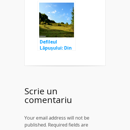
Defileul
Lăpușului: Din
Roșia, pe
Dealul Pietranu
și Pădurea
Mesig, spre
Împreunături
Scrie un
comentariu
Your email address will not be
published. Required fields are