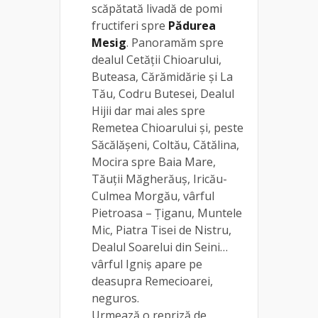
scăpătată livadă de pomi
fructiferi spre
Pădurea
Mesig
. Panoramăm spre
dealul Cetății Chioarului,
Buteasa, Cărămidărie și La
Tău, Codru Butesei, Dealul
Hijii dar mai ales spre
Remetea Chioarului și, peste
Săcălășeni, Coltău, Cătălina,
Mocira spre Baia Mare,
Tăuții Măgherăuș, Iricău-
Culmea Morgău, vârful
Pietroasa – Țiganu, Muntele
Mic, Piatra Tisei de Nistru,
Dealul Soarelui din Seini…
vârful Igniș apare pe
deasupra Remecioarei,
neguros.
Urmează o repriză de