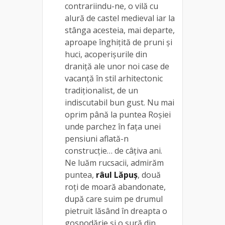
contrariindu-ne, o vilă cu
alură de castel medieval iar la
stânga acesteia, mai departe,
aproape înghițită de pruni și
huci, acoperișurile din
draniță ale unor noi case de
vacanță în stil arhitectonic
tradiționalist, de un
indiscutabil bun gust. Nu mai
oprim până la puntea Roșiei
unde parchez în fața unei
pensiuni aflată-n
construcție… de câțiva ani.
Ne luăm rucsacii, admirăm
puntea,
râul Lăpuș
, două
roți de moară abandonate,
după care suim pe drumul
pietruit lăsând în dreapta o
gospodărie și o șură din