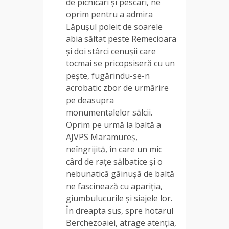
de picnicari și pescari, ne
oprim pentru a admira
Lăpușul poleit de soarele
abia săltat peste Remecioara
și doi stârci cenușii care
tocmai se pricopsiseră cu un
pește, fugărindu-se-n
acrobatic zbor de urmărire
pe deasupra
monumentalelor sălcii.
Oprim pe urmă la baltă a
AJVPS Maramureș,
neîngrijită, în care un mic
cârd de rațe sălbatice și o
nebunatică găinușă de baltă
ne fascinează cu apariția,
giumbulucurile și siajele lor.
În dreapta sus, spre hotarul
Berchezoaiei, atrage atenția,