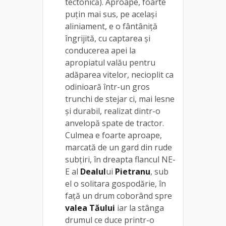
tectonică). Aproape, foarte
puțin mai sus, pe același
aliniament, e o fântâniță
îngrijită, cu captarea și
conducerea apei la
apropiatul valău pentru
adăparea vitelor, necioplit ca
odinioară într-un gros
trunchi de stejar ci, mai lesne
și durabil, realizat dintr-o
anvelopă spate de tractor.
Culmea e foarte aproape,
marcată de un gard din rude
subțiri, în dreapta flancul NE-
E al
Dealul
ui
Pietranu
, sub
el o solitara gospodărie, în
față un drum coborând spre
valea Tăului
iar la stânga
drumul ce duce printr-o