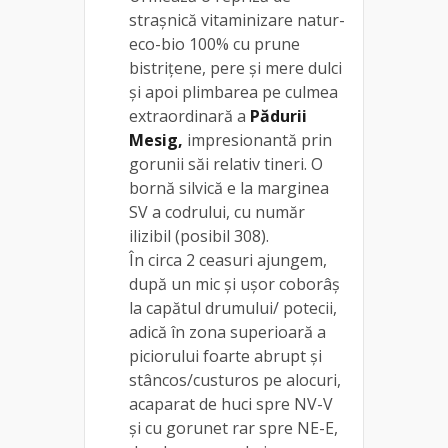
strașnică vitaminizare natur-
eco-bio 100% cu prune
bistrițene, pere și mere dulci
și apoi plimbarea pe culmea
extraordinară a
Pădurii
Mesig,
impresionantă prin
gorunii săi relativ tineri. O
bornă silvică e la marginea
SV a codrului, cu număr
ilizibil (posibil 308).
În circa 2 ceasuri ajungem,
după un mic și ușor coborâș
la capătul drumului/ potecii,
adică în zona superioară a
piciorului foarte abrupt și
stâncos/custuros pe alocuri,
acaparat de huci spre NV-V
și cu gorunet rar spre NE-E,