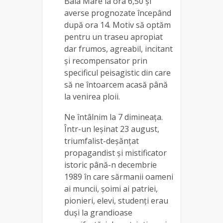
Baia Mare la ora 6,50 și
averse prognozate începând
după ora 14. Motiv să optăm
pentru un traseu apropiat
dar frumos, agreabil, incitant
și recompensator prin
specificul peisagistic din care
să ne întoarcem acasă până
la venirea ploii.
Ne întâlnim la 7 dimineața.
Într-un leșinat 23 august,
triumfalist-deșănțat
propagandist și mistificator
istoric până-n decembrie
1989 în care sărmanii oameni
ai muncii, șoimi ai patriei,
pionieri, elevi, studenți erau
duși la grandioase