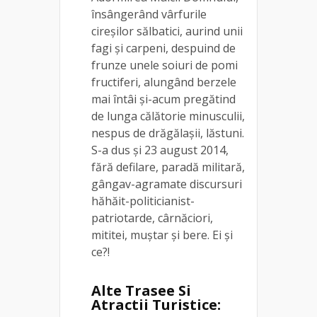
însângerând vârfurile
cireșilor sălbatici, aurind unii
fagi și carpeni, despuind de
frunze unele soiuri de pomi
fructiferi, alungând berzele
mai întâi și-acum pregătind
de lunga călătorie minusculii,
nespus de drăgălașii, lăstuni.
S-a dus și 23 august 2014,
fără defilare, paradă militară,
gângav-agramate discursuri
hăhăit-politicianist-
patriotarde, cârnăciori,
mititei, muștar și bere. Ei și
ce?!
Alte Trasee Si
Atractii Turistice: