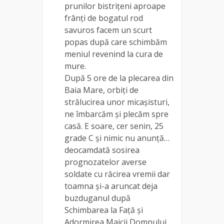
prunilor bistrițeni aproape
frânți de bogatul rod
savuros facem un scurt
popas după care schimbăm
meniul revenind la cura de
mure.
După 5 ore de la plecarea din
Baia Mare, orbiți de
strălucirea unor micașisturi,
ne îmbarcăm și plecăm spre
casă. E soare, cer senin, 25
grade C și nimic nu anunță…
deocamdată sosirea
prognozatelor averse
soldate cu răcirea vremii dar
toamna și-a aruncat deja
buzduganul după
Schimbarea la Față și
Adormirea Maicii Domnului,