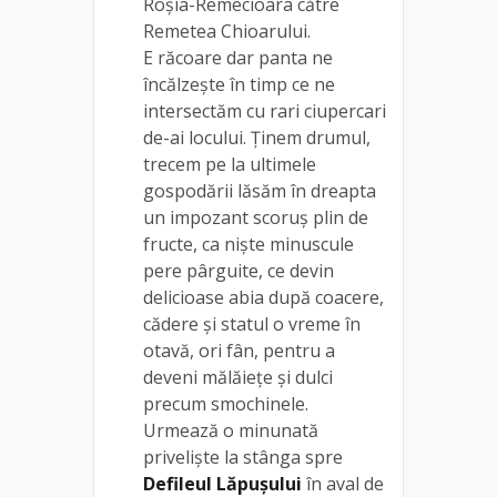
Roșia-Remecioara către
Remetea Chioarului.
E răcoare dar panta ne
încălzește în timp ce ne
intersectăm cu rari ciupercari
de-ai locului. Ținem drumul,
trecem pe la ultimele
gospodării lăsăm în dreapta
un impozant scoruș plin de
fructe, ca niște minuscule
pere pârguite, ce devin
delicioase abia după coacere,
cădere și statul o vreme în
otavă, ori fân, pentru a
deveni mălăiețe și dulci
precum smochinele.
Urmează o minunată
priveliște la stânga spre
Defileul Lăpușului
în aval de