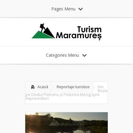
Pages Menu
Categories Menu
Acasă
Reportaje turistice
Din
Roșia
pe Dealul Pietranu și Pădurea Mesig spre
Împreunături