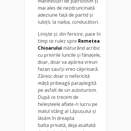
manifestări de patriotism și
mai ales de nezdruncinată
adeziune față de partid și
iubiții, la naiba, conducători.
Liniște și, din fericire, pace în
timp ce rulez spre
Remetea
Chioarului
măturând acribic
cu privirile luncile și fânațele,
doar, doar va apărea vreun
fazan sau/și vreo căprioară.
Zăresc doar o nefericită
mâță pribeagă paraplegită
pe asfalt de un autoturism.
După ce trecem de
heleșteele aflate-n lucru pe
malul stâng al Lăpușului și
lăsăm în dreapta
balta privată, deja asaltată