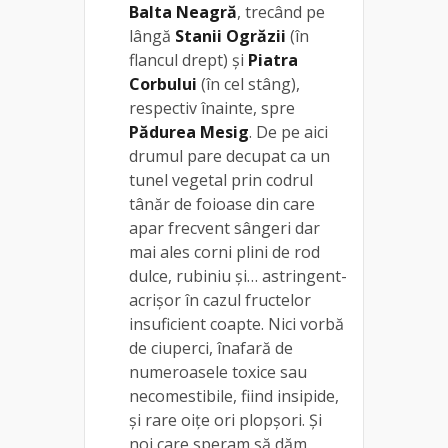
Balta Neagră
, trecând pe
lângă
Stanii Ogrăzii
(în
flancul drept) și
Piatra
Corbului
(în cel stâng),
respectiv înainte, spre
Pădurea Mesig
. De pe aici
drumul pare decupat ca un
tunel vegetal prin codrul
tânăr de foioase din care
apar frecvent sângeri dar
mai ales corni plini de rod
dulce, rubiniu și… astringent-
acrișor în cazul fructelor
insuficient coapte. Nici vorbă
de ciuperci, înafară de
numeroasele toxice sau
necomestibile, fiind insipide,
și rare oițe ori plopșori. Și
noi care speram să dăm