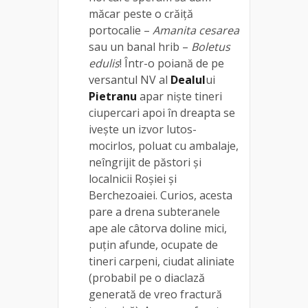
măcar peste o crăiță
portocalie –
Amanita cesarea
sau un banal hrib –
Boletus
edulis
! Într-o poiană de pe
versantul NV al
Dealul
ui
Pietranu
apar niște tineri
ciupercari apoi în dreapta se
ivește un izvor lutos-
mocirlos, poluat cu ambalaje,
neîngrijit de păstori și
localnicii Roșiei și
Berchezoaiei. Curios, acesta
pare a drena subteranele
ape ale câtorva doline mici,
puțin afunde, ocupate de
tineri carpeni, ciudat aliniate
(probabil pe o diaclază
generată de vreo fractură