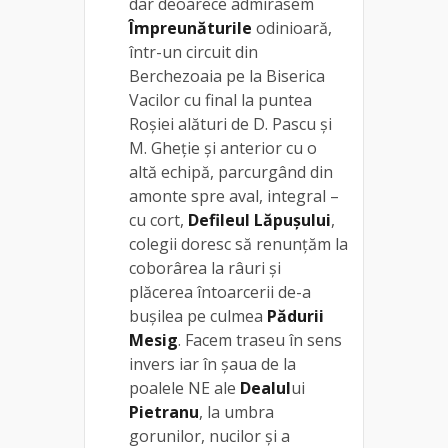
dar deoarece admirasem
Împreunăturile
odinioară,
într-un circuit din
Berchezoaia pe la Biserica
Vacilor cu final la puntea
Roșiei alături de D. Pascu și
M. Gheție și anterior cu o
altă echipă, parcurgând din
amonte spre aval, integral –
cu cort,
Defileul Lăpușului
,
colegii doresc să renunțăm la
coborârea la râuri și
plăcerea întoarcerii de-a
bușilea pe culmea
Pădurii
Mesig
. Facem traseu în sens
invers iar în șaua de la
poalele NE ale
Dealul
ui
Pietranu
, la umbra
gorunilor, nucilor și a