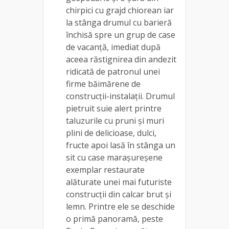
chirpici cu grajd chiorean iar
la stânga drumul cu barieră
închisă spre un grup de case
de vacanță, imediat după
aceea răstignirea din andezit
ridicată de patronul unei
firme băimărene de
construcții-instalații. Drumul
pietruit suie alert printre
taluzurile cu pruni și muri
plini de delicioase, dulci,
fructe apoi lasă în stânga un
sit cu case marașureșene
exemplar restaurate
alăturate unei mai futuriste
construcții din calcar brut și
lemn. Printre ele se deschide
o primă panoramă, peste