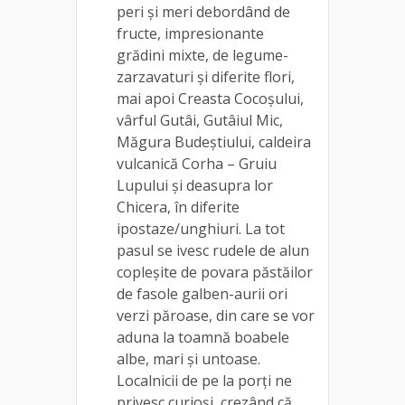
peri și meri debordând de
fructe, impresionante
grădini mixte, de legume-
zarzavaturi și diferite flori,
mai apoi Creasta Cocoșului,
vârful Gutâi, Gutâiul Mic,
Măgura Budeștiului, caldeira
vulcanică Corha – Gruiu
Lupului și deasupra lor
Chicera, în diferite
ipostaze/unghiuri. La tot
pasul se ivesc rudele de alun
copleșite de povara păstăilor
de fasole galben-aurii ori
verzi păroase, din care se vor
aduna la toamnă boabele
albe, mari și untoase.
Localnicii de pe la porți ne
privesc curioși, crezând că