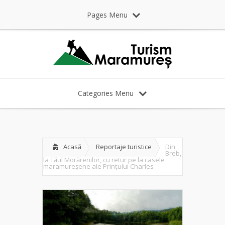
Pages Menu
Categories Menu
Acasă
Reportaje turistice
Din
Breb,
la Tăul Morărenilor, cu retur pe la casele
maramureșene ale Prințului Charles