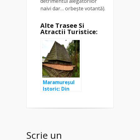
detrimentul alegătorilor
naivi dar… orbește votantă).
Alte Trasee Si
Atractii Turistice:
Maramureșul
Istoric: Din
Breb la Tăul
Morărenilor, cu
retur pe la
casele Prințului
Charles
Scrie un