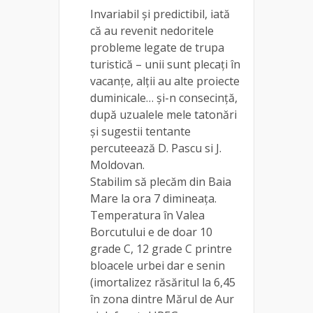
Invariabil și predictibil, iată
că au revenit nedoritele
probleme legate de trupa
turistică – unii sunt plecați în
vacanțe, alții au alte proiecte
duminicale… și-n consecință,
după uzualele mele tatonări
și sugestii tentante
percuteează D. Pascu si J.
Moldovan.
Stabilim să plecăm din Baia
Mare la ora 7 dimineața.
Temperatura în Valea
Borcutului e de doar 10
grade C, 12 grade C printre
bloacele urbei dar e senin
(imortalizez răsăritul la 6,45
în zona dintre Mărul de Aur