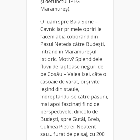
și defunctul IPEG
Maramureș).
O luăm spre Baia Sprie –
Cavnic iar primele opriri le
facem abia coborând din
Pasul Neteda către Budești,
intrând în Maramureșul
Istioric. Motiv? Splendidele
fluvii de lăptoase neguri de
pe Cosău – Valea Izei, câte o
căsoaie de vărat, oi și vite
ieșind din staule,
îndreptându-se către pășuni,
mai apoi fascinați fiind de
perspectivele, dincolo de
Budești, spre Gutâi, Breb,
Culmea Pietrei. Neatent
sau… furat de peisaj, cu 200