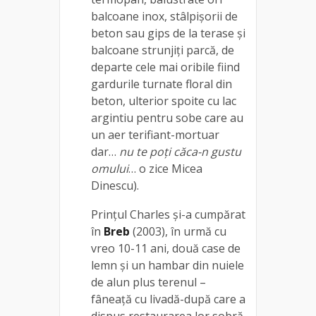
balcoane inox, stâlpișorii de
beton sau gips de la terase și
balcoane strunjiți parcă, de
departe cele mai oribile fiind
gardurile turnate floral din
beton, ulterior spoite cu lac
argintiu pentru sobe care au
un aer terifiant-mortuar
dar…
nu te poți căca-n gustu
omului
… o zice Micea
Dinescu).
Prințul Charles și-a cumpărat
în
Breb
(2003), în urmă cu
vreo 10-11 ani, două case de
lemn și un hambar din nuiele
de alun plus terenul –
fâneață cu livadă-după care a
dispus restaurarea lor sobră