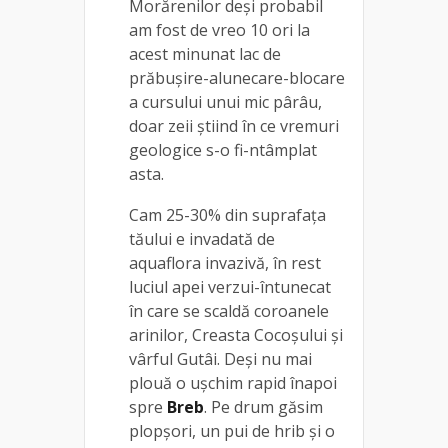
Morărenilor deși probabil
am fost de vreo 10 ori la
acest minunat lac de
prăbușire-alunecare-blocare
a cursului unui mic pârâu,
doar zeii știind în ce vremuri
geologice s-o fi-ntâmplat
asta.
Cam 25-30% din suprafața
tăului e invadată de
aquaflora invazivă, în rest
luciul apei verzui-întunecat
în care se scaldă coroanele
arinilor, Creasta Cocoșului și
vârful Gutâi. Deși nu mai
plouă o ușchim rapid înapoi
spre
Breb
. Pe drum găsim
plopșori, un pui de hrib și o