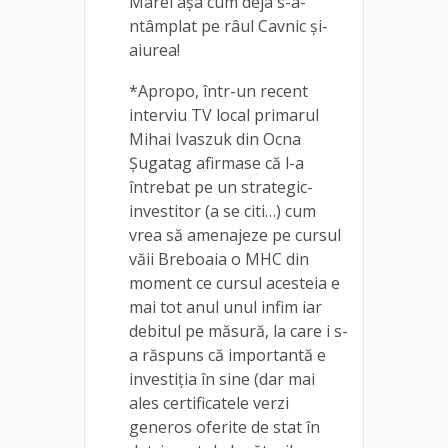
Marei așa cum deja s-a-
ntâmplat pe râul Cavnic și-
aiurea!
*Apropo, într-un recent
interviu TV local primarul
Mihai Ivaszuk din Ocna
Șugatag afirmase că l-a
întrebat pe un strategic-
investitor (a se citi…) cum
vrea să amenajeze pe cursul
văii Breboaia o MHC din
moment ce cursul acesteia e
mai tot anul unul infim iar
debitul pe măsură, la care i s-
a răspuns că importantă e
investiția în sine (dar mai
ales certificatele verzi
generos oferite de stat în