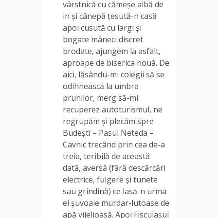
vârstnică cu cămeșe albă de
in și cânepă țesută-n casă
apoi cusută cu largi și
bogate mâneci discret
brodate, ajungem la asfalt,
aproape de biserica nouă. De
aici, lăsându-mi colegii să se
odihnească la umbra
prunilor, merg să-mi
recuperez autoturismul, ne
regrupăm și plecăm spre
Budești – Pasul Neteda –
Cavnic trecând prin cea de-a
treia, teribilă de această
dată, aversă (fără descărcări
electrice, fulgere și tunete
sau grindină) ce lasă-n urma
ei șuvoaie murdar-lutoase de
apă vijelioasă. Apoi Fisculașul