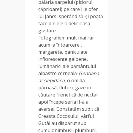
pălăria șarpelui (piciorul
căprioarei) pe care i le ofer
lui Jancsi sperând să-și poată
face din ele o delicioasă
gustare.
Fotografiem mult mai rar
acum la întoarcere ,
margarete, paniculate
inflorescențe galbene,
lumânărici ale pământului
albastre cerneală-
Gentiana
asclepidaea
, o omidă
păroasă, fluturi, gâze în
căutare frenetică de nectar
apoi începe seria II-a a
aversei. Constatăm subit că
Creasta Cocoșului, vârful
Gutâi au dispărut sub
cumulonimbușii plumburii,