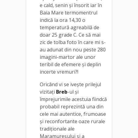
e cald, senin și însorit iar în
Baia Mare termomentrul
indică la ora 14,30 o
temperatură agreabilă de
doar 25 grade C. Ce să mai
zic de tolba foto în care mi s-
au adunat din nou peste 280
imagini-martor ale unor
teribil de efemere și deplin
incerte vremuri?!
Oricând vi se ivește prilejul
vizitați
Breb
-ul și
împrejurimile acestuia fiindcă
probabil reprezintă una din
cele mai autentice, frumoase
și reconfortante oaze rurale
tradiționale ale
Maramureșului și a