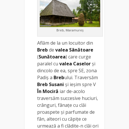
Breb, Maramureș
Aflăm de la un locuitor din
Breb
de
valea Sânătoare
(
Sunătoarea
) care curge
paralel cu
valea Caselor
și
dincolo de ea, spre SE, zona
Padiș a
Breb
ului. Traversăm
Breb Susani
și ieșim spre V
În Mociră
iar de-acolo
traversăm succesive huciuri,
crânguri, fânațe cu clăi
proaspete și parfumate de
fân, alteori cu căpițe ce
urmează a fi clădite-n clăi ori