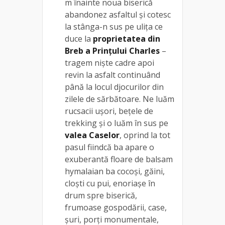
m înainte noua biserică
abandonez asfaltul și cotesc
la stânga-n sus pe ulița ce
duce la
proprietatea din
Breb a Prințului Charles
–
tragem niște cadre apoi
revin la asfalt continuând
până la locul djocurilor din
zilele de sărbătoare. Ne luăm
rucsacii ușori, bețele de
trekking și o luăm în sus pe
valea Caselor
, oprind la tot
pasul fiindcă ba apare o
exuberantă floare de balsam
hymalaian ba cocoși, găini,
cloști cu pui, enoriașe în
drum spre biserică,
frumoase gospodării, case,
șuri, porți monumentale,