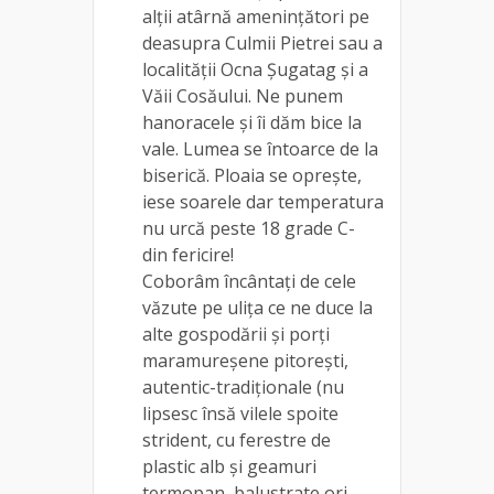
alții atârnă amenințători pe
deasupra Culmii Pietrei sau a
localității Ocna Șugatag și a
Văii Cosăului. Ne punem
hanoracele și îi dăm bice la
vale. Lumea se întoarce de la
biserică. Ploaia se oprește,
iese soarele dar temperatura
nu urcă peste 18 grade C-
din fericire!
Coborâm încântați de cele
văzute pe ulița ce ne duce la
alte gospodării și porți
maramureșene pitorești,
autentic-tradiționale (nu
lipsesc însă vilele spoite
strident, cu ferestre de
plastic alb și geamuri
termopan, balustrate ori