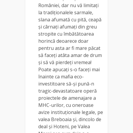
României, dar nu vă limitați
la tradiționalele sarmale,
slana afumată cu pită, ceapă
și cârnați afumați din greu
stropite cu îmbătătoarea
horincă deoarece doar
pentru asta ar fi mare păcat
să faceți atâta amar de drum
și să vă pierdeți vremea!
Poate apucați s-o faceți mai
înainte ca mafia eco-
investitoare să-și pună-n
tragic-devastatoare operă
proiectele de amenajare a
MHC-urilor, cu oneroase
avize instituționale legale, pe
valea Breboaia și, dincolo de
deal și Hoteni, pe Valea