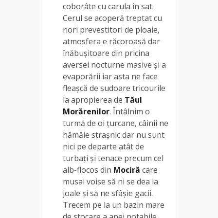
coborâte cu carula în sat.
Cerul se acoperă treptat cu
nori prevestitori de ploaie,
atmosfera e răcoroasă dar
înăbușitoare din pricina
aversei nocturne masive și a
evaporării iar asta ne face
fleașcă de sudoare tricourile
la apropierea de
Tăul
Morărenilor
. Întâlnim o
turmă de oi țurcane, câinii ne
hămăie strașnic dar nu sunt
nici pe departe atât de
turbați și tenace precum cel
alb-flocos din
Mociră
care
musai voise să ni se dea la
joale și să ne sfâșie gacii.
Trecem pe la un bazin mare
de stocare a apei potabile