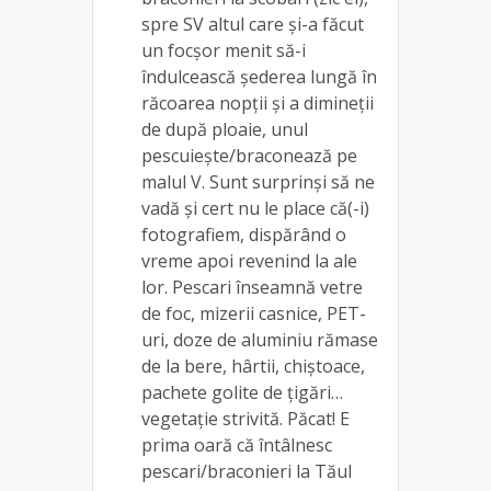
spre SV altul care și-a făcut
un focșor menit să-i
îndulcească șederea lungă în
răcoarea nopții și a dimineții
de după ploaie, unul
pescuiește/braconează pe
malul V. Sunt surprinși să ne
vadă și cert nu le place că(-i)
fotografiem, dispărând o
vreme apoi revenind la ale
lor. Pescari înseamnă vetre
de foc, mizerii casnice, PET-
uri, doze de aluminiu rămase
de la bere, hârtii, chiștoace,
pachete golite de țigări…
vegetație strivită. Păcat! E
prima oară că întâlnesc
pescari/braconieri la Tăul