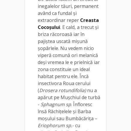
inegalelor tăuri, permanent
având ca fundal și
extraordinar reper
Creasta
Cocoșului
. E cald, a trecut și
briza răcoroasă iar în
pajiștea uscată mișună
șopârlele. Nu vedem nicio
viperă comună ori melanică
deși vremea le e prielnică iar
zona constituie un ideal
habitat pentru ele. Încă
insectivora Roua cerului
(
Drosera rotundifolia)
nu a
apărut pe Mușchiul de turbă
-
Sphagnum sp
. Înfloresc
însă Răchițelele și Barba
moșului sau Bumbăcărița –
Eriophorum sp.
- cu