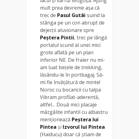
lacul și vârful Mogoșa. Ajung
mult prea devreme așa că
trec de
Pasul Gutâi
suind la
stânga pe un con abrupt de
dejecții aluvionare spre
Peștera Pintii
, trec pe lângă
portalul scund al unei mici
grote aflată pe un plan
inferior NE. De fraier nu mi-
am luat bețele de trekking,
lăsându-le în portbagaj. Să-
mi fie învățătură de minte!
Noroc cu bocancii cu talpa
Vibram profilat-aderentă,
altfel… Două mici placaje
mâzgălite infantil cu albastru
menționează
Peștera lui
Pintea
și
Izvorul lui Pintea
(Haiducu) doar că știam de