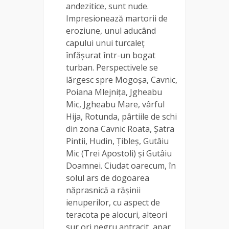
andezitice, sunt nude.
Impresionează martorii de
eroziune, unul aducând
capului unui turcaleț
înfășurat într-un bogat
turban. Perspectivele se
lărgesc spre Mogoșa, Cavnic,
Poiana Mlejnița, Jgheabu
Mic, Jgheabu Mare, vârful
Hija, Rotunda, pârtiile de schi
din zona Cavnic Roata, Șatra
Pintii, Hudin, Țibleș, Gutâiu
Mic (Trei Apostoli) și Gutâiu
Doamnei. Ciudat oarecum, în
solul ars de dogoarea
năprasnică a rășinii
ienuperilor, cu aspect de
teracota pe alocuri, alteori
sur ori negru antracit, apar