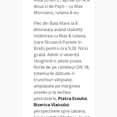
doua zi de Paști – cu Max
Moroianu, Iuliana & eu
Plec din Baia Mare la 8
dimineața având stabilită
întâlnirea cu Max & Iuliana
(care făcuseră Paștele în
Breb) pentru ora 9,30. Nicio
grabă. Admir o veveriță
zbughind-o peste șosea,
florile de pe rambleul DN 18,
totemurile dăltuite-n
trunchiuri vânjoase,
amplasate pe marginea
șoselei și la vechea
păstrăvărie,
Piatra Ecoului
,
Biserica Vlaicului
,
perspectivele spre cabana,