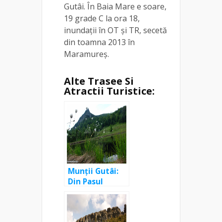
Gutâi. În Baia Mare e soare,
19 grade C la ora 18,
inundații în OT și TR, secetă
din toamna 2013 în
Maramureș.
Alte Trasee Si
Atractii Turistice:
Munții Gutâi:
Din Pasul
Gutâi, pe
Creasta
Cocoșului