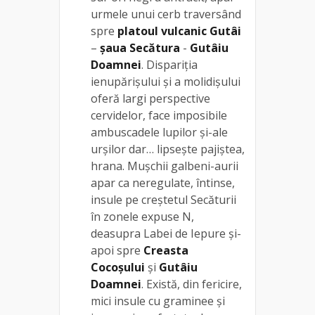
urmele unui cerb traversând
spre
platoul vulcanic Gutâi
–
șaua Secătura
-
Gutâiu
Doamnei
. Dispariția
ienupărișului și a molidișului
oferă largi perspective
cervidelor, face imposibile
ambuscadele lupilor și-ale
urșilor dar… lipsește pajiștea,
hrana. Mușchii galbeni-aurii
apar ca neregulate, întinse,
insule pe creștetul Secăturii
în zonele expuse N,
deasupra Labei de Iepure și-
apoi spre
Creasta
Cocoșului
și
Gutâiu
Doamnei
. Există, din fericire,
mici insule cu graminee și