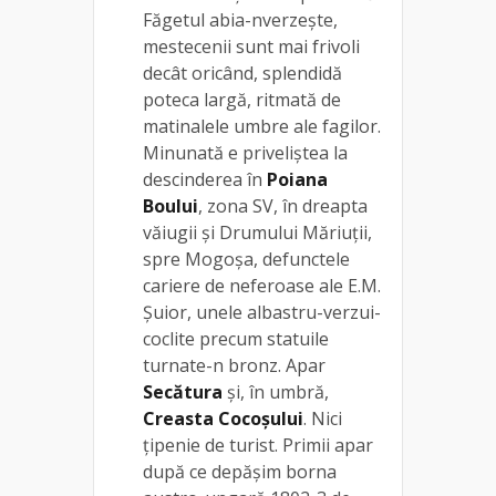
Făgetul abia-nverzește,
mestecenii sunt mai frivoli
decât oricând, splendidă
poteca largă, ritmată de
matinalele umbre ale fagilor.
Minunată e priveliștea la
descinderea în
Poiana
Boului
, zona SV, în dreapta
văiugii și Drumului Măriuții,
spre Mogoșa, defunctele
cariere de neferoase ale E.M.
Șuior, unele albastru-verzui-
coclite precum statuile
turnate-n bronz. Apar
Secătura
și, în umbră,
Creasta Cocoșului
. Nici
țipenie de turist. Primii apar
după ce depășim borna