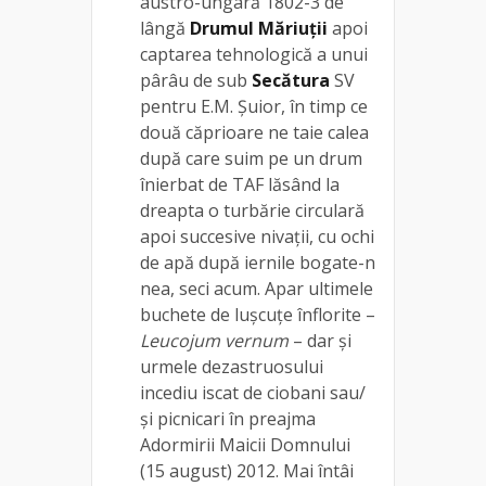
austro-ungară 1802-3 de
lângă
Drumul Măriuții
apoi
captarea tehnologică a unui
pârâu de sub
Secătura
SV
pentru E.M. Șuior, în timp ce
două căprioare ne taie calea
după care suim pe un drum
înierbat de TAF lăsând la
dreapta o turbărie circulară
apoi succesive nivații, cu ochi
de apă după iernile bogate-n
nea, seci acum. Apar ultimele
buchete de lușcuțe înflorite –
Leucojum vernum
– dar și
urmele dezastruosului
incediu iscat de ciobani sau/
și picnicari în preajma
Adormirii Maicii Domnului
(15 august) 2012. Mai întâi