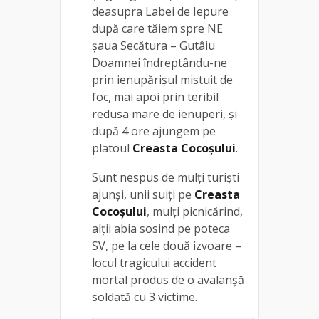
deasupra Labei de Iepure
după care tăiem spre NE
șaua Secătura – Gutâiu
Doamnei îndreptându-ne
prin ienupărișul mistuit de
foc, mai apoi prin teribil
redusa mare de ienuperi, și
după 4 ore ajungem pe
platoul
Creasta Cocoșului
.
Sunt nespus de mulți turiști
ajunși, unii suiți pe
Creasta
Cocoșului
, mulți picnicărind,
alții abia sosind pe poteca
SV, pe la cele două izvoare –
locul tragicului accident
mortal produs de o avalanșă
soldată cu 3 victime.