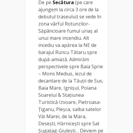
De pe
Secătura
(pe care
ajungem la circa 3 ore de la
debutul traseului) se vede în
zona vârful Rotunzilor-
Săpâncioare fumul uriaș al
unui mare incendiu. Alt
incediu va apărea la NE de
barajul Runcu Tătaru spre
după-amiază. Admirăm
perspectivele spre Baia Sprie
– Mons Medius, iezul de
decantare de la Tăuții de Sus,
Baia Mare, Ignișul, Poiana
Soarelui & Stațiunea
Turistică Izvoare, Pietroasa-
Țiganu, Pleșca, salba satelor
Văi Marei, de la Mara,
Desești, Hărnicești spre Sat
Șugatag-Giulești… Deviem pe