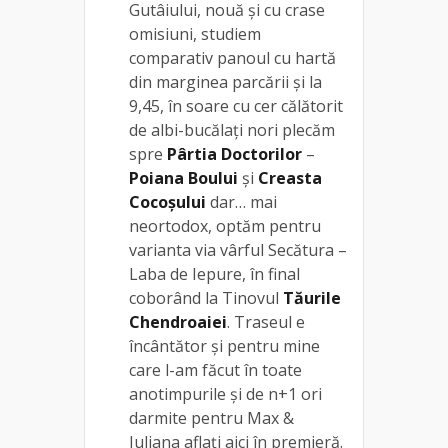
Gutâiului, nouă și cu crase
omisiuni, studiem
comparativ panoul cu hartă
din marginea parcării și la
9,45, în soare cu cer călătorit
de albi-bucălați nori plecăm
spre
Pârtia Doctorilor
–
Poiana Boului
și
Creasta
Cocoșului
dar… mai
neortodox, optăm pentru
varianta via vârful Secătura –
Laba de Iepure, în final
coborând la Tinovul
Tăurile
Chendroaiei
. Traseul e
încântător și pentru mine
care l-am făcut în toate
anotimpurile și de n+1 ori
darmite pentru Max &
Iuliana aflați aici în premieră.