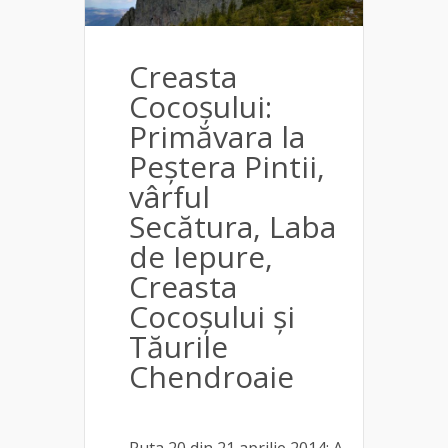
Creasta
Cocoșului:
Primăvara la
Peștera Pintii,
vârful
Secătura, Laba
de Iepure,
Creasta
Cocoșului și
Tăurile
Chendroaie
Ruta 20 din 21 aprilie 2014; A