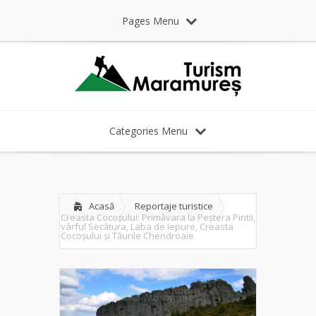
Pages Menu
Categories Menu
Acasă
Reportaje turistice
Creasta Cocoșului: Primăvara la Peștera Pintii,
vârful Secătura, Laba de Iepure, Creasta
Cocoșului și Tăurile Chendroaie