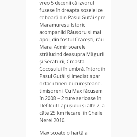
vreo 5 decenii că izvorul
fusese în dreapta șoselei ce
coboară din Pasul Gutâi spre
Maramureșu Istoric
acompaniid Râușoru și mai
apoi, din fostul Crăcești, râu
Mara. Admir soarele
strălucind deasupra Măgurii
și Secăturii, Creasta
Cocoșului în umbră, întorc în
Pasul Gutâi și imediat apar
ortacii tineri bucureșteano-
timișoreni. Cu Max făcusem
în 2008 – 2 ture serioase în
Defileul Lăpușului și alte 2, a
câte 25 km fiecare, în Cheile
Nerei 2010.
Max scoate o hartă a