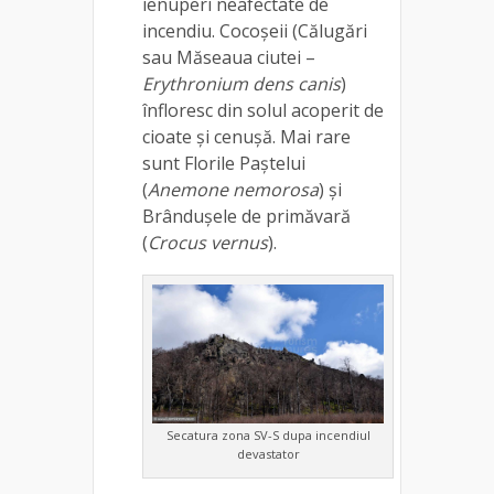
ienuperi neafectate de
incendiu. Cocoșeii (Călugări
sau Măseaua ciutei –
Erythronium dens canis
)
înfloresc din solul acoperit de
cioate și cenușă. Mai rare
sunt Florile Paștelui
(
Anemone nemorosa
) și
Brândușele de primăvară
(
Crocus vernus
).
Secatura zona SV-S dupa incendiul
devastator