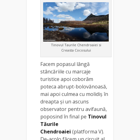
Tinovul Taurile Chendroaiei si
Creasta Cocosului
Facem popasul lângă
stâncăriile cu marcaje
turistice apoi coborâm
poteca abrupt-bolovănoasă,
mai apoi culmea cu molidiș în
dreapta și un ascuns
observator pentru avifaună,
poposind în final pe
Tinovul
Tăurile
Chendroaiei
(platforma V).
De-acolo făcem un circuit al