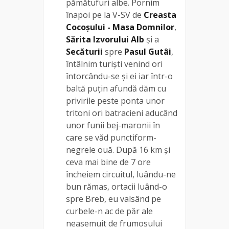
pămătufuri albe. Pornim
înapoi pe la V-SV de
Creasta
Cocoșului - Masa Domnilor
,
Sărita Izvorului Alb
și a
Secăturii
spre
Pasul Gutâi
,
întâlnim turiști venind ori
întorcându-se și ei iar într-o
baltă puțin afundă dăm cu
privirile peste ponta unor
tritoni ori batracieni aducând
unor funii bej-maronii în
care se văd punctiform-
negrele ouă. După 16 km și
ceva mai bine de 7 ore
încheiem circuitul, luându-ne
bun rămas, ortacii luând-o
spre Breb, eu valsând pe
curbele-n ac de păr ale
neasemuit de frumosului