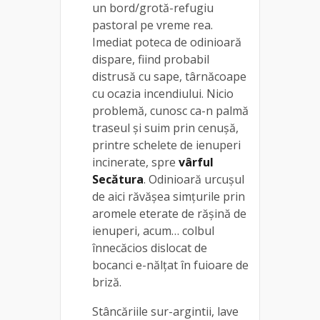
un bord/grotă-refugiu
pastoral pe vreme rea.
Imediat poteca de odinioară
dispare, fiind probabil
distrusă cu sape, târnăcoape
cu ocazia incendiului. Nicio
problemă, cunosc ca-n palmă
traseul și suim prin cenușă,
printre schelete de ienuperi
incinerate, spre
vârful
Secătura
. Odinioară urcușul
de aici răvășea simțurile prin
aromele eterate de rășină de
ienuperi, acum… colbul
înnecăcios dislocat de
bocanci e-nălțat în fuioare de
briză.
Stâncăriile sur-argintii, lave