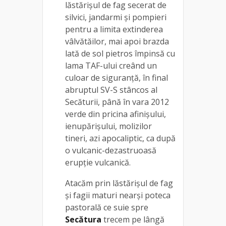
lăstărișul de fag secerat de
silvici, jandarmi și pompieri
pentru a limita extinderea
vâlvătăilor, mai apoi brazda
lată de sol pietros împinsă cu
lama TAF-ului creând un
culoar de siguranță, în final
abruptul SV-S stâncos al
Secăturii, până în vara 2012
verde din pricina afinișului,
ienupărișului, molizilor
tineri, azi apocaliptic, ca după
o vulcanic-dezastruoasă
erupție vulcanică.
Atacăm prin lăstărișul de fag
și fagii maturi nearși poteca
pastorală ce suie spre
Secătura
trecem pe lângă