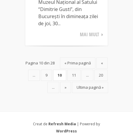
Muzeul Național al Satului
“Dimitrie Gusti”, din
București în dimineața zilei
de joi, 30...
MAI MULT
Pagina 10 din 28
« Prima pagină
«
...
9
10
11
...
20
...
»
Ultima pagină »
Creat de
Refresh Media
| Powered by
WordPress