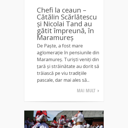
Chefi la ceaun –
Cătălin Scărlătescu
și Nicolai Tand au
gătit împreună, în
Maramureș
De Paște, a fost mare
aglomerație în pensiunile din
Maramureș. Turiști veniți din
țară și străinătate au dorit să
trăiască pe viu tradițiile
pascale, dar mai ales să...
MAI MULT