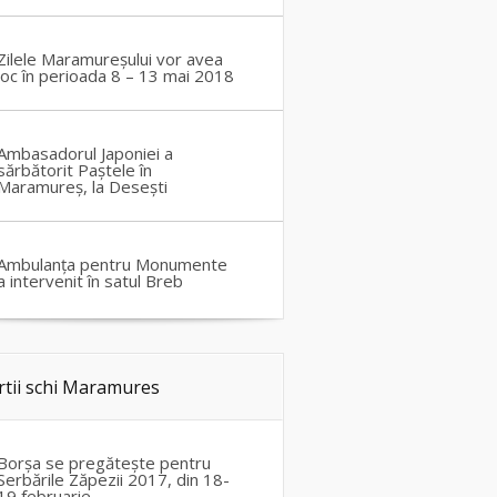
Zilele Maramureșului vor avea
loc în perioada 8 – 13 mai 2018
Ambasadorul Japoniei a
sărbătorit Paștele în
Maramureș, la Desești
Ambulanța pentru Monumente
a intervenit în satul Breb
rtii schi Maramures
Borșa se pregătește pentru
Serbările Zăpezii 2017, din 18-
19 februarie