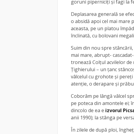
goruni piperniciți și fagi la f
Deplasarea generală se efec
o absidă apoi cel mai mare pe
aceasta, pe un platou împădu
înclinată, cu bolovani megali
Suim din nou spre stâncării,
mai mare, abrupt- cascadat-s
tronează Colțul acvilelor de 
Țighierului – un țanc stânco
vâlcelul cu grohote și pereț
atenție, o derapare și prăb
Coborâm pe lângă vâlcel sp
pe poteca din amontele ei; 
dincolo de ea e
izvorul Pics
anii 1990); la stânga pe ver
În zilele de după ploi, înghe