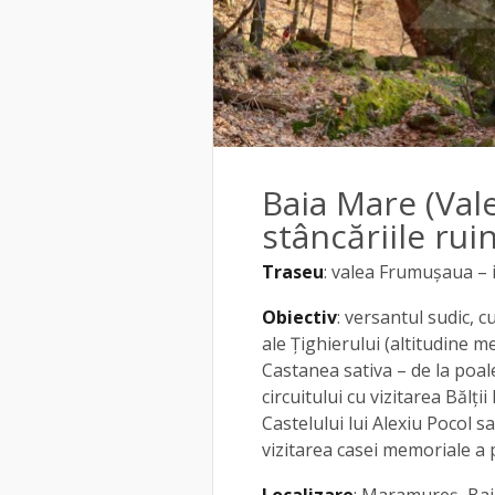
Baia Mare (Vale
stâncăriile rui
Traseu
: valea Frumușaua – 
Obiectiv
: versantul sudic, 
ale Țighierului (altitudine m
Castanea sativa – de la poal
circuitului cu vizitarea Bălți
Castelului lui Alexiu Pocol s
vizitarea casei memoriale a 