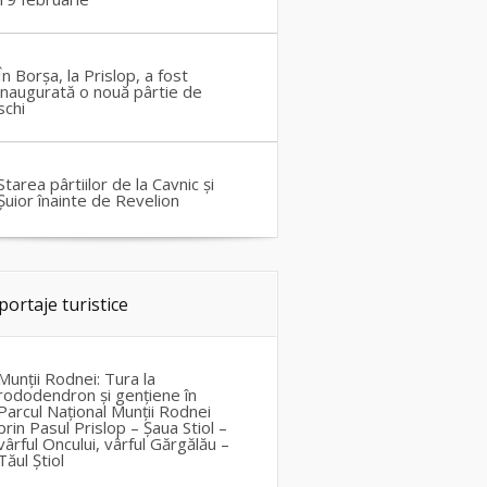
În Borșa, la Prislop, a fost
inaugurată o nouă pârtie de
schi
Starea pârtiilor de la Cavnic și
Șuior înainte de Revelion
portaje turistice
Munții Rodnei: Tura la
rododendron și gențiene în
Parcul Național Munții Rodnei
prin Pasul Prislop – Șaua Stiol –
vârful Oncului, vârful Gărgălău –
Tăul Știol