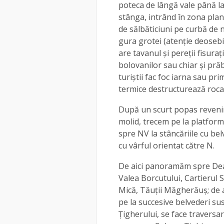
poteca de lângă vale până la
stânga, intrând în zona plan
de sălbăticiuni pe curbă de n
gura grotei (atenție deosebi
are tavanul și pereții fisuraț
bolovanilor sau chiar și prăb
turiștii fac foc iarna sau pri
termice destructurează roca
După un scurt popas reveni
molid, trecem pe la platform
spre NV la stâncăriile cu bel
cu vârful orientat către N.
De aici panoramăm spre Deal
Valea Borcutului, Cartierul S
Mică, Tăuții Măgherăuș; de a
pe la succesive belvederi su
Țigherului, se face traversare