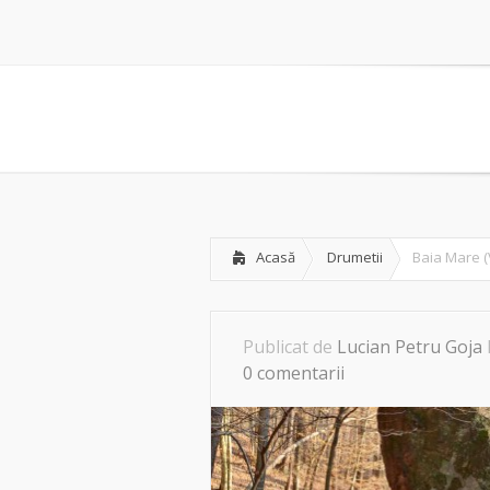
Acasă
Drumetii
Baia Mare (V
Publicat de
Lucian Petru Goja
0 comentarii