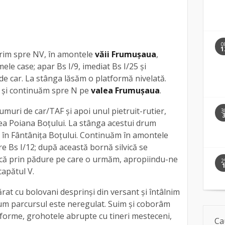
0
1
im spre NV, în amontele
văii Frumușaua
,
mele case; apar Bs I/9, imediat Bs I/25 și
e car. La stânga lăsăm o platformă nivelată.
 și continuăm spre N pe
valea Frumușaua
.
muri de car/TAF și apoi unul pietruit-rutier,
3
chea Poiana Boțului. La stânga acestui drum
 în Fântânița Boțului. Continuăm în amontele
e Bs I/12; după această bornă silvică se
că prin pădure pe care o urmăm, apropiindu-ne
2
 capătul V.
at cu bolovani desprinși din versant și întâlnim
acum parcursul este neregulat. Suim și coborâm
iniforme, grohotele abrupte cu tineri mesteceni,
Ca