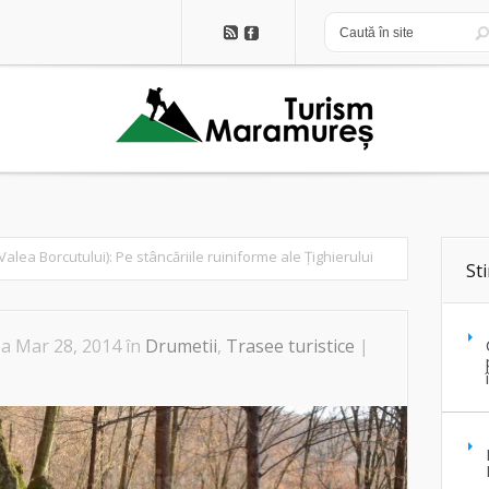
alea Borcutului): Pe stâncăriile ruiniforme ale Țighierului
Sti
la Mar 28, 2014 în
Drumetii
,
Trasee turistice
|