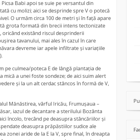
 Picsa Babi apoi se suie pe versantul din
tată cu molizi; aici se desprinde spre V o potecă
ivel. O urmăm circa 100 de metri și în față apare
tă grota formată din brecii intens tectonizate
i, oricând existând riscul desprinderii
ușirea tavanului, mai ales în cazul în care
măvara devreme iar apele infiltrate și variațiile
).
m pe culmea/poteca E de lângă plantația de
a mică a unei foste sondeze; de aici suim alert
vedere și la un alt cerdac stâncos în formă de V,
Pu
ul Mănăstirea, vârful Iricău, Frumușaua –
ăsar, iazul de decantare a sterilului Bozânta
ici încolo, trecând pe deasupra stâncăriilor și
spendate deasupra prăpăstiilor sudice ale
Fa
a zonei aride de la E la V, spre final, în dreapta