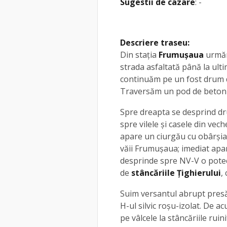
Sugestii de cazare
: -
Descriere traseu:
Din stația
Frumușaua
urmăr
strada asfaltată până la ulti
continuăm pe un fost drum d
Traversăm un pod de beton
Spre dreapta se desprind dru
spre vilele și casele din ve
apare un ciurgău cu obârșia
văii Frumușaua; imediat apar
desprinde spre NV-V o pote
de
stâncăriile Țighierului
,
Suim versantul abrupt presăr
H-ul silvic roșu-izolat. De 
pe vâlcele la stâncăriile ru