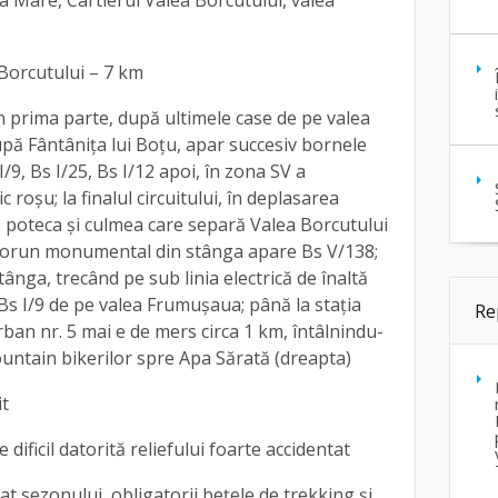
 Mare, Cartierul Valea Borcutului, valea
 Borcutului – 7 km
 în prima parte, după ultimele case de pe valea
ă Fântânița lui Boțu, apar succesiv bornele
I/9, Bs I/25, Bs I/12 apoi, în zona SV a
c roșu; la finalul circuitului, în deplasarea
e poteca și culmea care separă Valea Borcutului
gorun monumental din stânga apare Bs V/138;
ânga, trecând pe sub linia electrică de înaltă
 Bs I/9 de pe valea Frumușaua; până la stația
Re
an nr. 5 mai e de mers circa 1 km, întâlnindu-
ountain bikerilor spre Apa Sărată (dreapta)
it
 dificil datorită reliefului foarte accidentat
vat sezonului, obligatorii bețele de trekking și