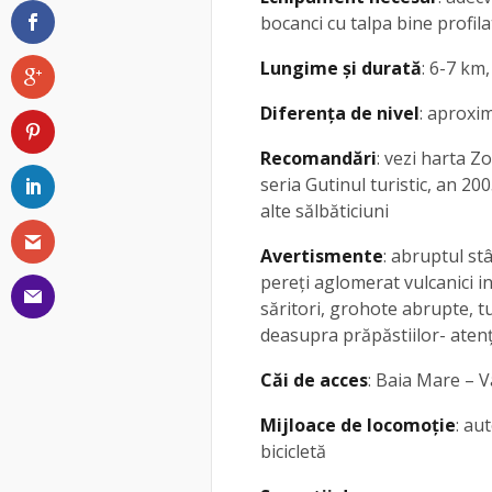
bocanci cu talpa bine profi
Lungime și durată
: 6-7 km
Diferența de nivel
: aproxi
Recomandări
: vezi harta Z
seria Gutinul turistic, an 20
alte sălbăticiuni
Avertismente
: abruptul st
pereți aglomerat vulcanici int
săritori, grohote abrupte, 
deasupra prăpăstiilor- atenț
Căi de acces
: Baia Mare – 
Mijloace de locomoție
: au
bicicletă