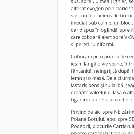
sus, spre Culmea Țighier, s
alterat exogen prin cloriciza
sus, un bloc imens de brecii 
imediat sub culme, un bloc 
dar dispus în oglindă; spre 
care coboară alert spre V-SV
și pereți ruiniformi.
Coborâm pe o potecă de cervi
ieșim lângă o vie veche, într
fântâniță, neîngrijită după 
lemn și o masă. De aici urm
lăstăriș dens și cu iarbă nea
dreapta vâlcelului, lasă o al
țiganii și-au relocat colibele.
Privind de aici spre NE zărim
Poiana Boțului, apoi spre SE 
Podgorii, blocurile Cartieru
printre castani bătrâni și g