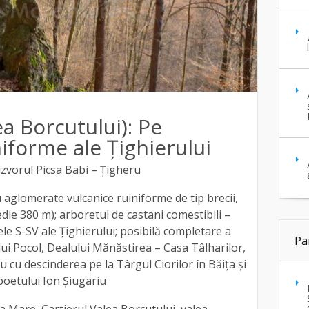
a Borcutului): Pe
niforme ale Țighierului
izvorul Picsa Babi – Țigheru
cu aglomerate vulcanice ruiniforme de tip brecii,
edie 380 m); arboretul de castani comestibili –
ele S-SV ale Țighierului; posibilă completare a
Pa
i lui Pocol, Dealului Mănăstirea – Casa Tâlharilor,
au cu descinderea pe la Târgul Ciorilor în Băița și
poetului Ion Șiugariu