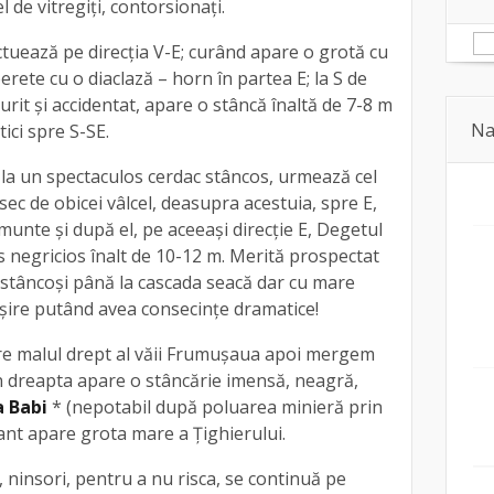
el de vitregiți, contorsionați.
tuează pe direcția V-E; curând apare o grotă cu
rete cu o diaclază – horn în partea E; la S de
rit și accidentat, apare o stâncă înaltă de 7-8 m
Na
tici spre S-SE.
 la un spectaculos cerdac stâncos, urmează cel
ec de obicei vâlcel, deasupra acestuia, spre E,
munte și după el, pe aceeași direcție E, Degetul
s negricios înalt de 10-12 m. Merită prospectat
i stâncoși până la cascada seacă dar cu mare
ușire putând avea consecințe dramatice!
re malul drept al văii Frumușaua apoi mergem
în dreapta apare o stâncărie imensă, neagră,
a Babi
* (nepotabil după poluarea minieră prin
sant apare grota mare a Țighierului.
ț, ninsori, pentru a nu risca, se continuă pe