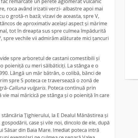
e fac remarcate un perete aglomerat vulcanic
re, roca având irizatii verzi- albastre apoi mai
cu o grotă-n bază; vizavi de aceasta, spre V,
stâncos de aproximativ același aspect și mărime
final, tot în dreapta sus spre culmea împădurită
, spre vechile vii admirăm alăturate mici țancuri
de spre arboretul de castani comestibili și
-o poieniță cu meri sălbăticiți. La stânga e o
1990. Lângă un măr bătrân, o colibă, bănci de
ărim spre S poteca ce traversează o zonă de
gră-
Calluna vulgaris.
Poteca continuă prin
tă vie mai măricică pe stânga și o poieniță în care
 stâncăria Țighierului, la E Dealul Mănăstirea și
gospodării, case și vile noi, dincolo de ele, după
lui Săsar din Baia Mare. Imediat poteca intră
oruni exemplari pe culmea ce separă Valea