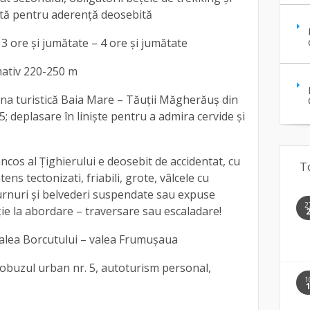
lată pentru aderență deosebită
, 3 ore și jumătate – 4 ore și jumătate
mativ 220-250 m
ona turistică Baia Mare – Tăuții Măgherăuș din
05; deplasare în liniște pentru a admira cervide și
âncos al Țighierului e deosebit de accidentat, cu
T
ens tectonizati, friabili, grote, vâlcele cu
turnuri și belvederi suspendate sau expuse
2
ie la abordare – traversare sau escaladare!
Valea Borcutului – valea Frumușaua
tobuzul urban nr. 5, autoturism personal,
1