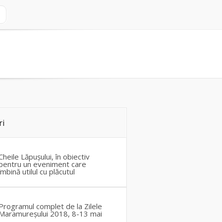
ri
Cheile Lăpușului, în obiectiv
pentru un eveniment care
îmbină utilul cu plăcutul
Programul complet de la Zilele
Maramureșului 2018, 8-13 mai