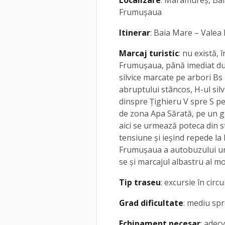
Localizare
: Maramureș, Baia
Frumușaua
Itinerar
: Baia Mare – Valea
Marcaj turistic
: nu există,
Frumușaua, până imediat dup
silvice marcate pe arbori Bs 
abruptului stâncos, H-ul silvi
dinspre Țighieru V spre S p
de zona Apa Sărată, pe un 
aici se urmează poteca din st
tensiune și ieșind repede la
Frumușaua a autobuzului urb
se și marcajul albastru al m
Tip traseu
: excursie în circu
Grad dificultate
: mediu spre
Echipament necesar
: adec