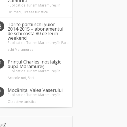
Zâmbrița
Publicat de
Turism Maramureș
în
Drumetii
,
Trasee turistice
Tarife pârtii schi Șuior
8
2
2014-2015 – abonamentul
de schi costă 80 de lei în
weekend
Publicat de
Turism Maramureș
în
Partii
schi Maramures
Prințul Charles, nostalgic
0
3
după Maramureș
Publicat de
Turism Maramureș
în
Articole noi
,
Stiri
Mocănița, Valea Vaserului
5
1
Publicat de
Turism Maramureș
în
Obiective turistice
ută