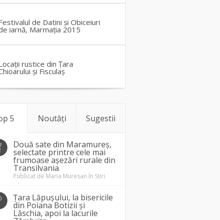
Festivalul de Datini și Obiceiuri
de iarnă, Marmația 2015
Locații rustice din Țara
Chioarului și Fisculaș
op 5
Noutăți
Sugestii
Două sate din Maramureș,
7
2
selectate printre cele mai
frumoase așezări rurale din
Transilvania
Publicat de
Maria Muresan
în
Stiri
Țara Lăpușului, la bisericile
0
1
din Poiana Botizii și
Lăschia, apoi la lacurile